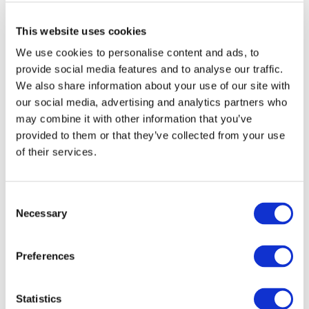
り、ブローカーアカウントにお金を入れる必要はほとんどありま
す。 ポッドキャストを見る – トレーディング戦略を磨く方法 こ
せん。特にトレーダーにとっては、私たちが提供する完全なソリ
のエピソードでは、マイケルがアレックスに、自身が最初の戦略
This website uses cookies
ューションを利用するべきです。プラットフォーム、フィード、
を作り上げた経緯と、成功を掴むまでのプロセスを語ります。 ま
購入力、追加ソフトウェア。トレーダーが成功するために必要な
た、マイケルは初心者トレーダーに向けた戦略開発のためのベス
We use cookies to personalise content and ads, to
ものはすべて揃っています。そして、3,000ドル、5,000ドル、
トなヒントも共有します。 他のエピソードもぜひご覧くださ
provide social media features and to analyse our traffic.
10,000ドルを支払う必要はありません。評価フェーズがあり、97
い。Spotifyチャンネル デイトレードの準備をしっかり整えたい方
We also share information about your use of our site with
ドル以上を支払ってそれを通過すれば良いのです。 私はさまざま
は、プレマーケットカテゴリもご覧ください。
なブローカーと遊んできましたが、実際のブローカレッジにお金
our social media, advertising and analytics partners who
を入れる意味がもう見当たらないと感じています。長期的なスポ
may combine it with other information that you’ve
ット購入を除いて。 さらなるエピソードについては、Spotifyで
provided to them or that they’ve collected from your use
チェックしてみてください。 インターデイ・トレードの準備を最
of their services.
適にするために、私たちのプレマーケットカテゴリーをチェック
してみてください。
Consent
Necessary
Selection
ポッドキャスト
トップトレーダー直伝！効果的なトレード管
Preferences
理の秘訣
Statistics
A Trader Over The Shoulders ポッドキャスト A Trader Over