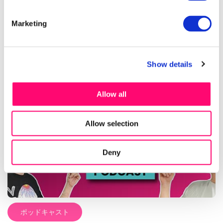
The Shouldersは、トレーディングのあらゆる側面をカバーする
プロの洞察やインスピレーションあふれるストーリーをお届けし
Marketing
ています。 15年の経験を持つプロトレーダー、AlexとMiki Katzが
毎週新しいエピソードをお届けします。 ポッドキャストを見る –
もっと読む
June 05, 2022
効果的なトレード管理方法 このエピソードでは、SaulとMikiがト
レードの管理方法について話し合います。損切りを早くし、スケ
Show details
ールイン・スケールアウトの正しい方法を学ぶことで成功確率を
上げるコツを解説します。 👉 他のエピソードは Spotify チャン
ネルでご覧いただけます。 👉 インデイトレードの準備を万全にし
Allow all
たい方は、プレマーケットカテゴリもぜひチェックしてくださ
い。
Allow selection
Deny
ポッドキャスト