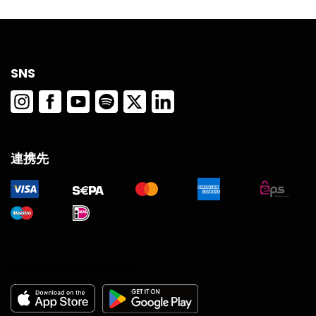
んだ教訓を語ります。 エピソード 03 – プロトレーダーが語る最
リワード比）から始めることですが、実際のスリッページや手数
大の損失とその乗り越え方 ミキの最大の損失 「A Trader Over
料などの要因によって実際の成功率は変わる可能性があることに
The Shoulder 」の今回のエピソードでは、ミキ、ソウル、アレッ
注意してください。理想的には、1:1.5の比率を使用する場合、
クスがそれぞれの最大の損失について語り、その経験から得た教
53%〜54%程度の成功率があれば利益が出始めます。より多くの
訓をシェアします。 ミキは1年前にSPCE株の取引で経験した最大
データを収集し、アプローチを洗練させるにつれて、比率を徐々
SNS
の損失について語ります。15年の経験を持つミキは、感情をコント
に上げることができますが、比率を上げるにつれて成功率は低下
ロールできず損切りができなかったことで、多額の損失を被りま
する可能性が高いことを認識しておいてください。過信や過度な
した。 ミキのトレードは最初は順調で、2,000ドルの利益を上げ
リスクテイクを避けるために、より洗練されたリスク管理戦略を
ていましたが、その後株価が下落し始めました。彼はポジション
開発するための十分なデータが得られるまでは、小さなトレード
をクローズして損失を確定する代わりに、平均買い下げを繰り返
から始めることが重要です。粘り強く、自分のパフォーマンスを
し、株価の反発を期待しました。しかし、株価はさらに下落し続
注意深く分析することで、徐々にトレードを改善し、長期的に一
連携先
け、ついに口座の購入力が尽きました。 初日に25,000ドルの損失
貫した収益性を達成することができます。 リスク管理トレード：
を出し、その後の2日間でも損失が続きました。 ミキの最大のミス
損切りと戦略実行のバランス トレードにおいて、損失を避け利益
は、自分が間違っていると気づいた時に損切りしなかったことで
を最大化するためにはリスク管理が不可欠です。リスク管理の一
す。彼は取引を追いかけすぎて感情的になり、冷静な判断ができ
つの側面は、潜在的な損失を制限するためにストップロス（損切
なくなっていました。さらに、15年の成功したトレード経験が過信
り）を設定することです。しかし、経験豊富なトレーダーは、特
を招き、以前なら避けていたリスクを取ってしまったことも大き
にトレードを実行する前に確かな計画がある場合、厳格な損切り
な要因でした。 ミキの教訓 ミキはこの大損失から、「損失は早め
戦略から外れることがあります。損切りだけに頼るのではなく、
にカットし、感情に流されないこと」の重要性を学びました。 彼
トレーダーはトレードを実行する前に計画したシナリオも考慮す
Download our app
はすべてのトレードにトレーディングプランを用意し、それに従
べきです。これには、エントリーポイントとエグジットポイン
うことを推奨しています。また、トレードジャーナルをつけるこ
ト、関与するドルベースのリスク、必要な株数やロット数を知る
とで取引履歴や感情の変化を記録し、定期的に見直すことも推奨
ことが含まれます。計画を立てておくことで、トレーダーは厳格
しています。 損失後の余波 ミキの大損失は痛手でしたが、彼にと