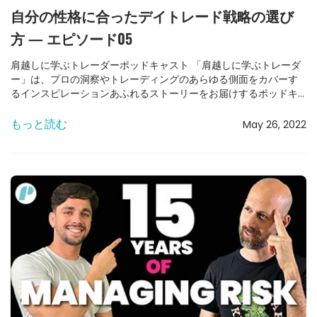
自分の性格に合ったデイトレード戦略の選び
方 — エピソード05
肩越しに学ぶトレーダーポッドキャスト 「肩越しに学ぶトレーダ
ー」は、プロの洞察やトレーディングのあらゆる側面をカバーす
るインスピレーションあふれるストーリーをお届けするポッドキ
ャストです。 15年以上の経験を持つプロトレーダー、ミキ・カッ
ツとアレックスが毎週新しいエピソードをお届けします。 エピソ
もっと読む
May 26, 2022
ード05 – デイトレード戦略の選び方 エピソード05 – このエピソ
ードでは、アレックスとミキがすべてのデイトレーダーが持つべ
き戦略の種類や、自分の性格に合った戦略の見つけ方について語
ります。さらに、ミキが「トレーディングエッジ」の神話を打ち
砕きます。 👉さらに多くのエピソードは、Spotifyのチャンネ
ルでチェックしてください。