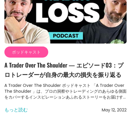
す。しかし、リスク管理はトレードだけでなく、私たちの生活の
あらゆる側面に当てはまります。私たちが行うすべての決定や行
動にはある程度のリスクが伴い、重要なのは決定を下す前に確率
と潜在的な結果を評価することです。 トレードにおける確率の計
算 トレードにおけるリスク管理とは、トレードが自分に有利に働
く確率を評価し、その確率に基づいて計算されたリスクを取るこ
とを含みます。例えば、フラッグ（旗型）のトレードを専門とす
る場合、過去に行った100回または200回のトレードを分析し、フ
ラッグのトレードがエントリー価格を上回るプラスの結果になる
ポッドキャスト
確率を計算できます。このデータは、情報に基づいた決定を下
し、成功確率が最も高いトレードを選択するのに役立ちます。ト
A Trader Over The Shoulder — エピソード03：プ
レード日誌を付け、適切な統計を取ることは、トレーダーとして
の自分の長所と短所を理解し、確率に基づいて情報に基づいた決
ロトレーダーが自身の最大の損失を振り返る
定を下すために不可欠です。 日常生活へのリスク管理の適用 リス
ク管理の原則は、仕事までの運転や結婚の決断など、日常生活に
A Trader Over The Shoulder ポッドキャスト 「A Trader Over
も当てはまります。決断の確率と潜在的な結果を評価すること
The Shoulder 」は、プロの洞察やトレーディングのあらゆる側面
で、より良い選択ができ、不必要なリスクを減らすことができま
をカバーするインスピレーションあふれるストーリーをお届けす
す。結論として、リスク管理の原則を理解し適用することは、ト
るポッドキャストです。 15年以上の経験を持つプロトレーダー、
レードと日常生活の両方で成功するために極めて重要です。 トレ
ミキ・カッツとアレックスが毎週新しいエピソードをお届けしま
もっと読む
May 12, 2022
ードのためのリスク管理戦略の開発 新人トレーダーにとって、自
す。 エピソード #3 – 今回のエピソードでは、アレックスとミキ
分のトレードパフォーマンスに関する十分なデータをまだ収集し
がThe5ersプロップファンドのヘッドアナリストであるソウルを
ていない段階で、適切なリスク管理戦略を決定するのは難しい場
迎え、それぞれの最大の損失について振り返り、その経験から学
合があります。役立つアプローチの一つは、1対1の比率（リスク・