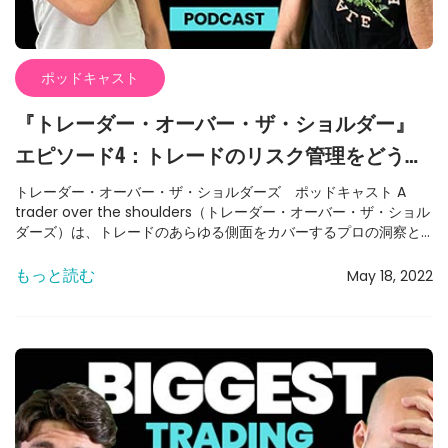
ポッドキャスト
『トレーダー・オーバー・ザ・ショルダー』
エピソード4：トレードのリスク管理をどう作
り上げるか
トレーダー・オーバー・ザ・ショルダーズ ポッドキャスト A
trader over the shoulders（トレーダー・オーバー・ザ・ショル
ダーズ）は、トレードのあらゆる側面をカバーするプロの洞察と
刺激的なストーリーをお届けします。 15年のキャリアを持つプロ
トレーダー、Miki Katz（ミキ・カッツ）とAlex（アレックス）と
もっと読む
May 18, 2022
一緒に、毎週新しいエピソードを楽しみましょう。 エピソード
4：デイトレーダー必見！生き残るためのリスク管理・完全習得ガ
イド エピソード04 – アレックスがミキにリスク管理のすべてにつ
いて問いかける、この特別なポッドキャストにぜひご参加くださ
い。15年のキャリアを持つプロトレーダーから、日々のトレードに
導入できる手法を学ぶことができます。 トレードと人生における
リスク管理の理解 リスク管理はトレードにおいて不可欠な要素で
すが、多くのトレーダー、特に若いトレーダーは見落としがちで