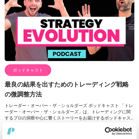
Spotifyチャンネルをご覧ください。 デイトレードの準備を万全に
取引について話すとき、それはあまり関係ありません。私たちが
整えたい方は、プレマーケットカテゴリもチェックしてみてくだ
取引をするレベルでは、機関投資家のように1年間ポジションを保
さい。
持するわけではありません。デイトレードの観点では、それは重
要ではありません。 プロップ・ツイッター ツイッターにはプロッ
プトレーダーだけのエリアがあります。そこでは、面白い部分や
良い部分もあれば、少し怪しい部分もあります。今では、主にフ
ォレックス（FX）サイドで多く見かけますが、Trade The Poolは
株式トレーダー向けのプロップファンディングを行っている唯一
の会社です。 最近では、フォレックスのプロップファームが非常
に多く見られます。The5ersは過去7年間にわたり存在し、おそら
くその間に続いてきた3社の1つです。それ以外は、「パジャマ企
ポッドキャスト
業」が多く、運営者が2人で、マーケティングを上手に行っている
ような会社です。これらは白ラベルの会社のようなもので、その
最良の結果を出すためのトレーディング戦略
後、TrustpilotやTwitterに投稿されますが、長続きしません。ト
レーダーはその点に注意が必要です。自分の利益を支払ってくれ
の微調整方法
る、確実に信頼できるプロップファームを選びましょう。 現在、
チャンスやリソースは無限にあります。そして、これらの企業か
トレーダー・オーバー・ザ・ショルダーズ ポッドキャスト 「トレ
ら完全資金提供を受けることは、すべてのトレーダーにとって素
ーダー・オーバー・ザ・ショルダーズ」は、トレーディングに関
晴らしいことです。ただし、適切な会社を見つけることが重要で
するプロの洞察や心に響くストーリーをお届けするポッドキャス
す。 ブローカーアカウント 私は少なくとも6ヶ月間、ブローカー
トです。このポッドキャストでは、トレーダーの勝利のメンタル
アカウントを開設することは特に株式の取引では悪い決断だと言
についても語られます。 15年以上の経験を持つプロトレーダー、
もっと読む
June 22, 2022
い続けています。現在、実際には長期投資をしたい場合でない限
ミキ・カッツとアレックスが毎週新しいエピソードをお届けしま