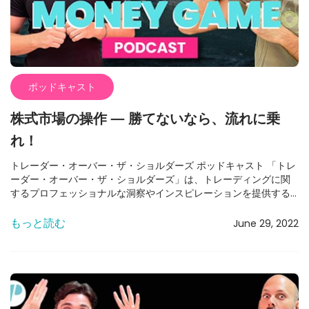
ンの場合、たとえば20,000ドルや30,000ドルを投資すれば、1つ
のビットコインが手に入ります。それが60,000ドルまで上昇すれ
ば、投資額が倍になります。それはそれでいいですが、100ドルの
株はビットコインよりも多く買え、300％の上昇はビットコインよ
りももっと多くのリターンをもたらします。 私は暗号通貨取引の
盛り上がりは理解できますが、もし取引をして、100株購入するオ
プションがあるなら、そちらに行ったほうが良いです。 米国市場
ポッドキャスト
米国市場は現在全体的にかなり良い状況で、ボラティリティが非
常に上昇しています。市場がどこに向かっているかについて、あ
株式市場の操作 — 勝てないなら、流れに乗
なたの考えはどうですか？ まず最初に、それがなぜ知りたいのか
れ！
によります。もし5年後や10年後を見越しているのであれば、それ
はあまり重要ではありません。デイトレードをしているのであれ
トレーダー・オーバー・ザ・ショルダーズ ポッドキャスト 「トレ
ば、それもあまり関係ありません。デイトレードやスウィングト
ーダー・オーバー・ザ・ショルダーズ」は、トレーディングに関
レードをしている場合、基本的に次の2週間を理解することが重要
するプロフェッショナルな洞察やインスピレーションを提供する
です。来年の市場がどうなるかを知る必要はありません。現在の
ポッドキャストです。このポッドキャストでは、勝つためのメン
市場は、最高値から6〜7％ほどで、過去最高に近づいています。
タル状態についても取り上げています。 毎週、新しいエピソード
もっと読む
おそらくそれを突破するでしょう、理にかなっていますが、その
June 29, 2022
で15年以上の経験を持つプロトレーダー、ミキ・カッツとアレック
前に重要な抵抗があり、少し価格が下がるかもしれません。しか
スが登場します。 ポッドキャストを見る – トレーディング戦略
し、一般的に言えば、その抵抗を突破するのは理にかなっていま
を微調整する方法 このエピソードでは、アレックスとミキがマー
す。 では、経済全体を見ているわけではないのですか？ なぜ見な
ケットを操作する大口投資家たちの手口や、なぜ彼らがそれを行
ければならないのでしょうか？それはあまり重要ではありませ
うのか、小口トレーダーがそれを見抜き、その流れに乗って利益
ん。 私はTwitterを見て、経済的な視点から市場について話してい
を上げる方法を解説します。 他のエピソードを見るには、
る人がたくさんいるのを見ます。それはそれで良いことですが、