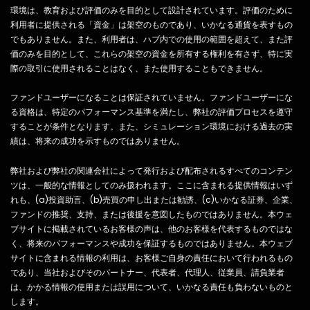
ードの管理は、否定的な結果につながる可能性のあるマイクロマ
環境は、教育および評価のみを目的として設計されています。評価のために
ネジメントや過剰管理を避けるために、慎重に行う必要がありま
利用者に提供される「資金」は架空のものであり、いかなる通貨を表すもの
す。 新人トレーダーのためのリスク管理戦略 トレードに関して
でもありません。また、利用者は、ハブ内での使用の範囲を超えて、また評
は、リスク管理はあらゆるトレーダーにとって最優先事項である
価のみを目的として、これらの架空の資金を所有する権利を有さず、特に実
べきです。トレードを行う前に、潜在的なシナリオを分析し、関
際の取引に使用されることはなく、また使用することもできません。
連するリスクを考慮することが不可欠です。ボルダリングと同様
に、ルートを計画し理解することが重要です。すべてのシナリオ
が実現するわけではなくても、リスク管理を成功させるためには
ファンドユーザーになることは保証されていません。ファンドユーザーにな
計画を持つことが必要です。新人トレーダーにとっては、手を広
る資格は、特定のパフォーマンス基準を満たし、弊社の評価プロセスを遵守
げる前に一つの資産または市場に焦点を当て、それを徹底的に学
することが条件となります。また、シミュレーション環境における過去の実
ぶのが最善です。複数の資産や市場を取引することは圧倒される
績は、将来の成功を示すものではありません。
可能性があり、不適切な意思決定のリスクを高めます。レバレッ
ジについては、正しく使用すれば役立ちますが、薬物のように中
弊社および弊社の関連会社によって発行および配布されるすべてのコンテン
毒性を持つこともあります。レバレッジを賢く使い、常に関連す
ツは、一般的な情報としてのみ扱われます。ここに含まれる提供情報はいず
るリスクを考慮することが極めて重要です。全体として、トレー
れも、(a)投資助言、(b)売買の申し出または勧誘、(c)いかなる証券、企業、
ドを成功させる鍵は、徹底した分析と慎重なレバレッジの使用を
ファンドの推奨、支持、または後援を意図したものではありません。本ウェ
含む、確かなリスク管理戦略にあります。 適切なレバレッジの決
ブサイトに掲載されているお客様の声は、他のお客様を代表するものではな
定 レバレッジは、個々のトレードスタイルに基づいた個人的な決
く、将来のパフォーマンスや成功を保証するものではありません。本ウェブ
定であるべきです。トレーダーは、良いトレードを実行するため
サイトに含まれる情報の利用は、お客様ご自身の責任において行われるもの
にレバレッジの全ポテンシャルを使用する必要はありません。よ
であり、当社およびそのパートナー、代表者、代理人、従業員、請負業者
りアグレッシブになることは、リスク管理トレードを改善するの
は、かかる情報の使用または誤用について、いかなる責任も負わないものと
に役立つこともありますが、常に全額を投入して購買力をフルに
します。
使う必要があるわけではありません。 リスク管理における間違い