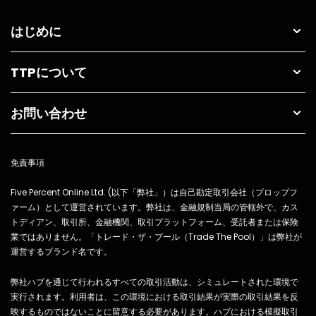
な損切りがなくても合理的な決定を下すことができます。 損切り
っては学びの機会でもありました。 自分のミスを認め、その体験
の配置と管理 損切りの配置に関しては、トレーダーは取引してい
をシェアすることで、他のトレーダーが同じ過ちを繰り返さない
はじめに
る資産のボラティリティを考慮しなければなりません。ボラティ
ようにと願っています。 損失から利益へ エピソードの最後では、
リティの高い資産の場合、突然の市場の変化で「ふるい落とされ
ミキが利益を出すためのポイントについて語ります。 彼が利益を
る（振り落とされる）」のを防ぐために、あえて損切り注文を使
出せるようになったきっかけの一つは、プラットフォームから損
TTPについて
用しない方が良い場合があります。ただし、トレーダーはリスク
益表示（PnL）を削除し、1週間または1ヶ月間見ないようにしたこ
を認識し、過度な損失を避けるために資産の動きを注意深く監視
とです。 彼は「利益は取引の結果であり、PnLを見ないことで取
しなければなりません。ふるい落としの最中に損切りがトリガー
引の実行に集中できる」と語っています。 トレードにおけるその
お問い合わせ
された場合、トレーダーはトレードを再実行する前に、パラメー
他のミス ミキはトレードでの感情管理の重要性についても警鐘を
タが依然として自分に有利であるかどうかを評価する必要があり
鳴らしています。 特に、利益が出ているポジションを早くクロー
ます。 トレード管理と過剰管理の回避 トレードの管理もリスク管
ズしてしまうことや、損失を恐れてポジションを保持し続けるこ
理の重要な側面です。トレードを過剰に管理すると、マイクロマ
免責事項
との危険性について触れています。 さらに、過剰レバレッジの使
ネジメントに陥り、トレーダーの全体的な戦略を害する可能性が
用や、トレードをビジネスとして捉えず、一時的な収入源として
あります。これを避けるために、トレーダーは事前に計画したシ
Five Percent Online Ltd. (以下「弊社」）は自己勘定取引会社（プロップフ
しか見ていないトレーダーのミスにも言及しています。 トレード
ナリオの実行に集中すべきであり、感情や短期的な市場の動きだ
ァーム）として運営されています。弊社は、金融規制当局の管轄外で、カス
をビジネスと考え、パートナーシップや会社の一部として真剣に
けに基づいて決定を下すべきではありません。さらに、トレーダ
トディアン、取引所、金融機関、取引プラットフォーム、受託者または保険
取り組むことで、より冷静で責任ある意思決定ができるようにな
ーはトレードを監視している際に見える含み益や含み損に基づい
ると彼は述べています。 👉さらに多くのエピソードは、Spotify
業ではありません。「トレード・ザ・プール（Trade The Pool）」は弊社が
てトレード管理の決定を下すことを避けるべきです。 効果的にリ
のチャンネルでチェックしてください。 👉プロとしてのトレード
運営するブランド名です。
スクを管理するためには、損切りの配置と計画したシナリオの実
についてもっと学びたい方は、トレード・ザ・プールブログもご
行との間でバランスを見つけなければなりません。トレードを実
覧ください。
弊社ハブを通じて行われるすべての取引活動は、シミュレートされた環境で
行する前に確かな計画を立てることで、トレーダーは厳格な損切
実行されます。利用者は、この環境における取引結果が実際の取引結果を反
りがなくても合理的な決定を下すことができます。さらに、トレ
映するものではないことに留意する必要があります。ハブにおける模擬取引