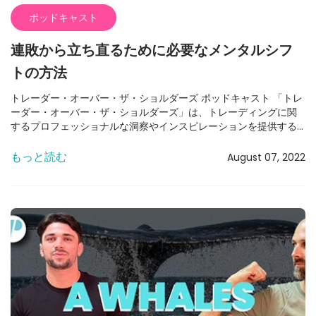
しい点でもあります。他の市場ではあまり見かけないことです。
ポッドキャスト
なぜなら、毎日5つの株が大きなニュースを得るからです。ポジテ
ィブでもネガティブでも、その株を見つけることができます。 ニ
連敗から立ち直るために必要なメンタルシフ
ュースがあなたに届いたとき、もうその動きは終わっていると感
じませんか？ それは状況によります。まず、どのニュースのこと
トの方法
を言っているのですか？アップグレード、例えば先日見たよう
な、ゴールドマン・サックスから他の銀行へのアップグレードの
トレーダー・オーバー・ザ・ショルダーズ ポッドキャスト 「トレ
ようなものです。それはプレマーケットでも市場中でも現れまし
ーダー・オーバー・ザ・ショルダーズ」は、トレーディングに関
た。 アップグレードとは何か説明してもらえますか？ 基本的に、
するプロフェッショナルな洞察やインスピレーションを提供する
アップグレードとダウングレードがあります。これは機関が国や
ポッドキャストです。このポッドキャストでは、勝つためのメン
企業に対して行うものです。たとえば、ゴールドマン・サックス
タル状態についても取り上げています。 毎週、新しいエピソード
もっと読む
August 07, 2022
が「この企業の評価をホールドからバイにアップグレードする」
で15年以上の経験を持つプロトレーダー、ミキ・カッツとアレック
と言った場合、それはその企業の価格が上昇し続けると予測して
スが登場します。 ポッドキャストを見る – 負けトレードからの
いることを意味し、通常はターゲットも与えられます。ゴールド
立ち直り方 第13回エピソードでは、アレックス、ソール、ミキが
マン・サックスのような大手がそれを言うと、皆がその株を購入
連敗を経験した際の心情や、立ち直るためにメンタルをどのよう
するのです。 ビットコイン 私はビットコインを見ていて、今年の
に変えるべきかについて語ります。 他のエピソードを見るには、
初めから現在までで100％以上上昇していることに気づきました。
Spotifyチャンネルをご覧ください。 デイトレードの準備を万全に
そして、考えたんです：6ヶ月でそんなリターンが得られる場所は
整えたい方は、プレマーケットカテゴリもチェックしてみてくだ
他にどこだろう？その後、Facebookを見ました。 Facebook、
さい。
Tesla、Nvidiaなどの多くのビッグテック株が、過去1年ほどで
100％上昇していました！ 私たちはMeta（旧Facebook）の株を
100から300まで見ました。それは100ドルの株です。ビットコイ