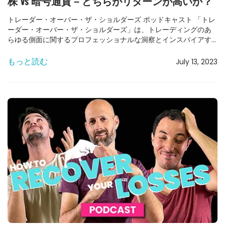
株 Vs 暗号通貨 – どちらがリターンが高いか？
トレーダー・オーバー・ザ・ショルダーズ ポッドキャスト 「トレ
ーダー・オーバー・ザ・ショルダーズ」は、トレーディングのあ
らゆる側面に関するプロフェッショナルな洞察とインスパイアす
るストーリーをお届けします。今日のポッドキャストでは、株式
と暗号通貨の戦いについて議論し、どちらがより高い利益をもた
もっと読む
July 13, 2023
らすかを探ります。 アレックスと15年のプロのトレーダー、ミ
キ・カッツと共に、毎週新しいエピソードをお楽しみください。
ポッドキャストを視聴する – 株式 vs. 暗号通貨 – どちらがより高
いリターンを得られるか？ 株式 vs. 暗号通貨 – 何を取引すべきか
まず第一に、何を取引するかは重要ではありません。外国為替
（Forex）、先物（Futures）、何でも、最も重要なのは米国市場
です。これは全ての市場の中で王様です。株式を取引しない、シ
ェアを取引しないというのは私には信じられません。現在、株式
市場には非常に大きなボラティリティがあり、さまざまな株や企
業があります。多くのことができます。この企業の海の中で、あ
なたが欲しいものを見つけることができるのです。外国為替も素
晴らしいですが、ペアはたくさんあります。しかし、すべての外
国為替ペアを取引したいわけではないでしょう。しかし再度言い
ますが、市場のすべての株を取引したいわけでもありません。
「The5ers」のほとんどのトレーダーは、特定のニュースがあっ
たときに取引を行います。これは株式市場において非常に素晴ら