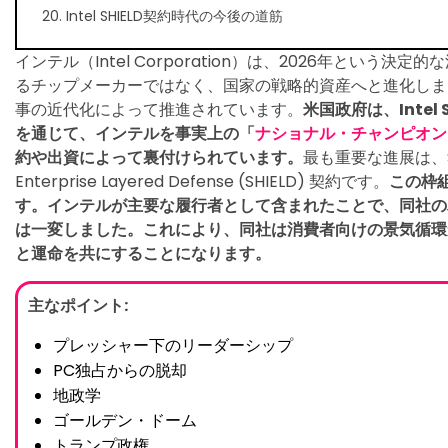
20. Intel SHIELD契約時代の今後の道筋
インテル（Intel Corporation）は、2026年という
るチップメーカーではなく、国家の戦略的資産へと進化しま
事の近代化によって推進されています。
米国政府は、Inte
を通じて、インテルを事実上の「
ナショナル・チャンピオン
約や出資によって裏付けられています。
最も重要な進展は、Scala
Enterprise Layered Defense (SHIELD) 契約です。
この枠
す。インテルが主要な履行者として含まれたことで、同社の
は一変しました。これにより、同社は消費者向けの景気循環
と運命を共にすることになります。
主なポイント:
プレッシャー下のリーダーシップ
PC独占からの脱却
地政学
ゴールデン・ドーム
トランプ政権