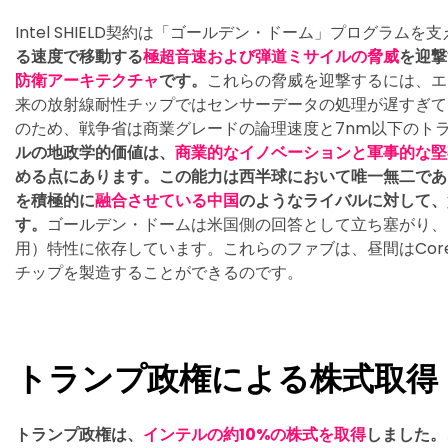
Intel SHIELD契約は「ゴールデン・ドーム」プログラムを
る速度で移動する
極超音速および弾道ミサイルの脅威
を迎撃
防衛アーキテクチャ
です。
これらの脅威を迎撃するには、エ
来の放射線耐性チップではセンサーデータの処理が遅すぎて
のため、戦争省は商業グレードの論理速度と7nm以下のト
ルの地政学的価値は、
商業的なイノベーションと軍事的な堅
める点にあります。この能力は西半球において唯一無二であ
を積極的に
融合させている
中国
のようなライバルに対して、
す。
ゴールデン・ドームは米国側の回答として立ち塞がり、
用）特性に依存しています。これらのファブは、昼間はCore
チップを製造することができるのです。
トランプ政権による株式取得
トランプ政権は、
インテルの約10%の株式を取得
しました。