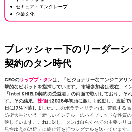
セキュア・エンクレーブ
企業文化
プレッシャー下のリーダーシップ：I
契約のタン時代
CEOの
リップブ・タン
は、「ビジョナリーなエンジニアリ
撃的なピボットを指揮しています。
市場参加者は現在、イン
「Intel SHIELD契約の受益者」の両面で取引しており
す。その結果、
株価
は
2026年初頭に激しく変動
し、直近で
日に17%下落しました。
このボラティリティは、苦戦する高
防衛大手という「新しいインテル」のハイブリッドな性質の
映しています。これに対し、タンは自らすべての主要シリコ
見性ゆえの遅延」に終止符を打つシグナルを送っています。