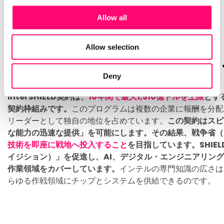
Allow all
Allow selection
SHIELD契約：1,510億ド
Deny
Intel SHIELD契約は、
10年間で最大1,510億ドルを上限
とす
契約枠組みです。
このプログラムは複数の企業に報酬を分配
リーダーとして独自の地位を占めています。
この契約はスピ
な能力の迅速な提供」を可能にします。その結果、戦争省（
技術を即座に戦地へ投入すること
を目指しています。
SHI
イジション）」を促進し、AI、デジタル・エンジニアリン
作業領域をカバーしています。
インテルの専門知識の広さは
らゆる作戦領域にチップとシステムを供給できるのです。