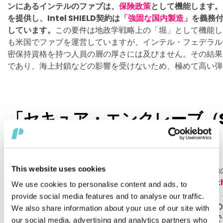
ンにあるインテルのファブは、
保険政策
として機能します。
を提供し、Intel SHIELD契約は
「強固な国内製造」
を義務
しています。
この要件は地政学戦略上の「堀」として機能し
も米国でファブを運営していますが、インテル・フェデラル（Int
密保持資格を持つ人員の層の厚さには及びません。その結果
であり、海上封鎖などの影響を受けないため、極めて高い弾
「セキュア・エンクレーブ（Secu
の先例
This website uses cookies
セキュア・エンクレーブ・プログラムは、Intel SHIELD
ントンはインテルに対し、
「ファブの中のファブ（fab withi
We use cookies to personalise content and ads, to
ドルを授与しました。
この設計は機密製造ラインを分離し、
provide social media features and to analyse our traffic.
格のない作業員に決して届かないようにするものです。
この
We also share information about your use of our site with
家安全保障局）やCIA（中央情報局）向けのチップを製造
our social media, advertising and analytics partners who