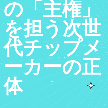
の「主権」
を担う次世
代チップメ
ーカーの正
体