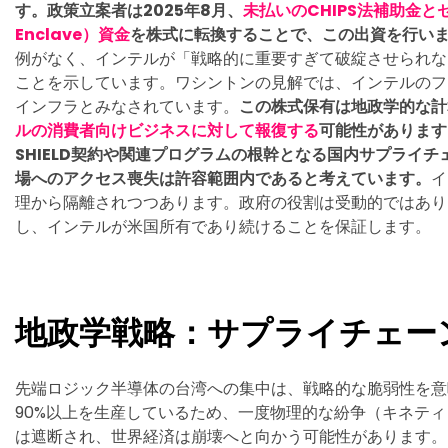
す。政策立案者は2025年8月、
未払いのCHIPS法補助金と
Enclave）資金
を株式に転換することで、この出資を行い
例がなく、インテルが「戦略的に重要すぎて破綻させられない（too 
ことを示しています。ワシントンの見解では、インテルのフ
インフラとみなされています。
この株式保有は地政学的な計
ルの消費者向けビジネスに対して報復する
可能性があります
SHIELD契約や関連プログラムの根幹となる国内サプライ
場へのアクセス喪失は許容範囲内であると考えています。
イ
理から隔離されつつあります。政府の役割は受動的ではあり
し、インテルが米国所有であり続けることを保証します。
地政学戦略：サプライチェーン
先端ロジック半導体の台湾への集中は、戦略的な脆弱性を意
90%以上を生産しているため、一度物理的な紛争（キネテ
は遮断され、世界経済は崩壊へと向かう可能性があります。