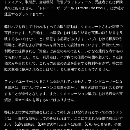
トディアン、取引所、金融機関、取引プラットフォーム、受託者または保険
業ではありません。「トレード・ザ・プール（Trade The Pool）」は弊社が
運営するブランド名です。
弊社ハブを通じて行われるすべての取引活動は、シミュレートされた環境で
実行されます。利用者は、この環境における取引結果が実際の取引結果を反
映するものではないことに留意する必要があります。ハブにおける模擬取引
環境は、教育および評価のみを目的として設計されています。評価のために
利用者に提供される「資金」は架空のものであり、いかなる通貨を表すもの
でもありません。また、利用者は、ハブ内での使用の範囲を超えて、また評
価のみを目的として、これらの架空の資金を所有する権利を有さず、特に実
際の取引に使用されることはなく、また使用することもできません。
ファンドユーザーになることは保証されていません。ファンドユーザーにな
る資格は、特定のパフォーマンス基準を満たし、弊社の評価プロセスを遵守
することが条件となります。また、シミュレーション環境における過去の実
績は、将来の成功を示すものではありません。
弊社および弊社の関連会社によって発行および配布されるすべてのコンテン
ツは、一般的な情報としてのみ扱われます。ここに含まれる提供情報はいず
れも、(a)投資助言、(b)売買の申し出または勧誘、(c)いかなる証券、企業、