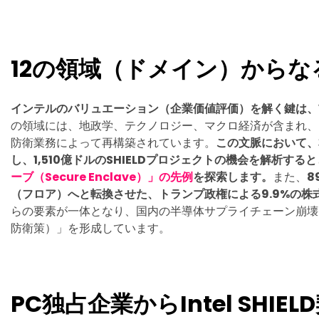
12の領域（ドメイン）からな
インテルのバリュエーション（企業価値評価）を解く鍵は、
の領域には、地政学、テクノロジー、マクロ経済が含まれ、そのす
防衛業務によって再構築されています。
この文脈において、
し、1,510億ドルのSHIELDプロジェクトの機会を解析する
ーブ（Secure Enclave）」の先例
を探索します。
また、
8
（フロア）へと転換させた、トランプ政権による9.9%の株
らの要素が一体となり、国内の半導体サプライチェーン崩壊
防衛策）」を形成しています。
PC独占企業からIntel SHI