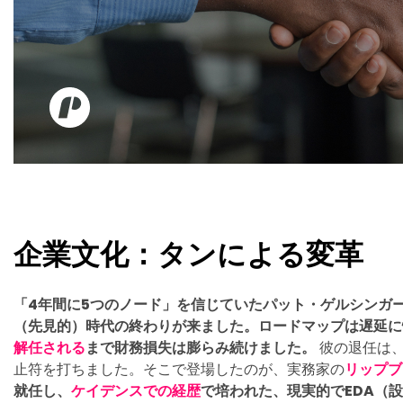
企業文化：タンによる変革
「4年間に5つのノード」を信じていたパット・ゲルシンガ
（先見的）時代の終わりが来ました。ロードマップは遅延に
解任される
まで財務損失は膨らみ続けました。
彼の退任は、
止符を打ちました。そこで登場したのが、実務家の
リップブ
就任し、
ケイデンスでの経歴
で培われた、現実的でEDA（