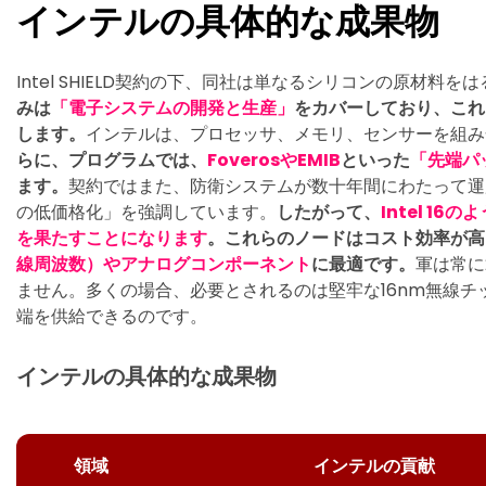
インテルの具体的な成果物
Intel SHIELD契約の下、同社は単なるシリコンの原材料
みは
「電子システムの開発と生産」
をカバーしており、これ
します。
インテルは、プロセッサ、メモリ、センサーを組み
らに、プログラムでは、
FoverosやEMIB
といった
「先端パ
ます。
契約ではまた、防衛システムが数十年間にわたって運
の低価格化」を強調しています。
したがって、
Intel 1
を果たすことになります
。これらのノードはコスト効率が高
線周波数）やアナログコンポーネント
に最適です。
軍は常に
ません。多くの場合、必要とされるのは堅牢な16nm無線
端を供給できるのです。
インテルの具体的な成果物
領域
インテルの貢献