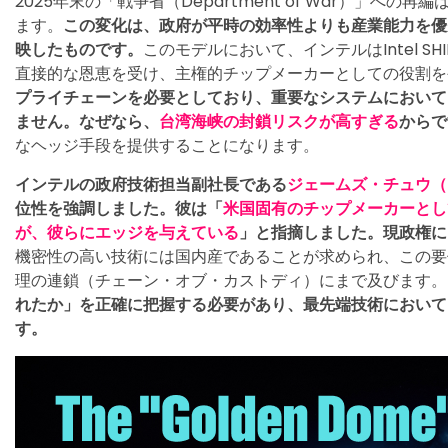
2025年末の「戦争省（Department of War）」へ
ます。
この変化は、政府が平時の効率性よりも産業能力を優
映したものです。
このモデルにおいて、インテルはIntel S
直接的な恩恵を受け、主権的チップメーカーとしての役割を
プライチェーンを必要としており、重要なシステムにおいて
ません。なぜなら、
台湾海峡の封鎖リスクが高すぎる
からで
なヘッジ手段を提供することになります。
インテルの政府技術担当副社長である
ジェームズ・チュウ（J
位性を強調しました。彼は「
米国固有のチップメーカーとし
が、彼らにエッジを与えている
」と指摘しました。現政権に
機密性の高い技術には国内産であることが求められ、この要
理の連鎖（チェーン・オブ・カストディ）にまで及びます。
れたか」を正確に把握する必要があり、最先端技術において
す。