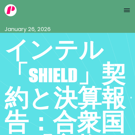
January 26, 2026
インテル
「SHIELD」契
約と決算報
告：合衆国