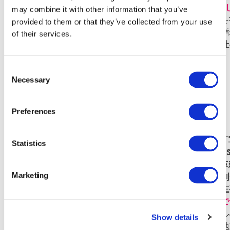
インテルの成功が、同社をSHIELDにおける自然な選択肢に
may combine it with other information that you’ve
み、すでにインテルの外周セキュリティ確保に数十億ドルを
provided to them or that they’ve collected from your use
転用することは戦略的に理にかなっており、政府依存の好循
of their services.
取れば勝ち取るほど、その施設はより安全になり、競合他社
防組織の一部門へと変貌させます。
Consent
Necessary
Selection
中国の「軍民融合」への対抗
Preferences
中国は、テック大手が
人民解放軍（PLA）と直接連携する
「
Statistics
し、インテルは米国モデルの収束を主導しています。
Int
ーズを統合し、民間セクターを解き放つことでPLAを技術
Marketing
す。
「チップ戦争」は恒常的な状態となりました。
輸出規制
二段階となりました。この第二段階において、インテルは主
変動はこの紛争と直接結びついており、
市場の解説ではすで
価の動きが関連付けられています
。
緊張が高まればインテル
Show details
家は再び財務状況に注目します。実質的に、インテルは「地