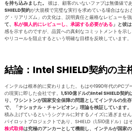
を持ち込みました。
彼は、顧客のいないファブは無価値で
SHIELD契約
が大規模で完璧な実行を求めている場合はなお
グ・リアリズム」の文化は、説明責任と厳格なレビューを
て、
私が個人的にレビューし、承認する必要がある
」と彼は
感を示すものですが、品質への真剣なコミットメントを示し
やリコールを阻止するという明確な目標を反映しています。
結論：Intel SHIELD契約
インテルは根本的に変わりました。もはや1990年代のPCブ
の現実に即した会社です。
1,510億ドルのIntel SHI
り、ワシントンが国家安全保障の問題としてインテルの生存
で、「ナショナル・チャンピオン」理論を検証しています。
積み上げているというシグナルに対するノイズに過ぎません
パイロットプロジェクトであり、SHIELD（1,510億ドル）
株式取得
は究極のアンカーとして機能し、インテルが国家の