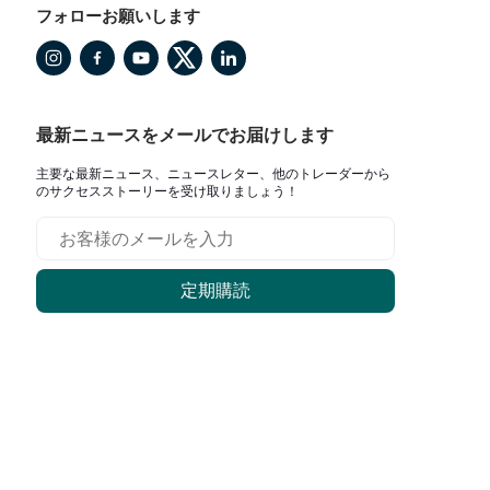
フォローお願いします
の
随
あ
レ
最新ニュースをメールでお届けします
さ
ス
主要な最新ニュース、ニュースレター、他のトレーダーから
状
のサクセスストーリーを受け取りましょう！
と
の
れ
い
定期購読
る
な
怖
を
ォ
れ
。