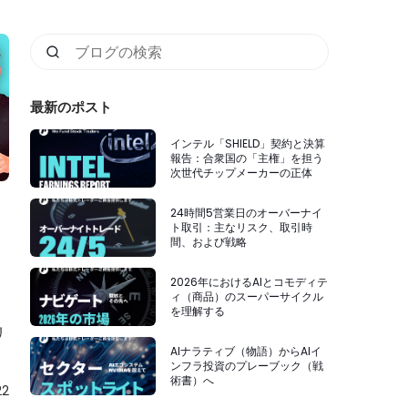
最新のポスト
インテル「SHIELD」契約と決算
報告：合衆国の「主権」を担う
次世代チップメーカーの正体
24時間5営業日のオーバーナイ
ト取引：主なリスク、取引時
間、および戦略
に
2026年におけるAIとコモディテ
ィ（商品）のスーパーサイクル
を理解する
リ
に
AIナラティブ（物語）からAIイ
ンフラ投資のプレーブック（戦
決
術書）へ
る
22
の