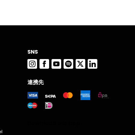
響
を
市
動
）
結
SNS
の
刻
連携先
ま
を
こ
表
Download our app
で
el