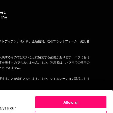
を
の
入
eet,
益
 1RH
く
な
外で、カストディアン、取引所、金融機関、取引プラットフォーム、受託者
グ
し
返
反映するものではないことに留意する必要があります。ハブにおけ
で
貨を表すものでもありません。また、利用者は、ハブ内での使用の
戦
ともできません。
守することが条件となります。また、シミュレーション環境におけ
動
切
困
、(a)投資助言、(b)売買の申し出または勧誘、(c)いかなる
く
するものではなく、将来のパフォーマンスや成功を保証するもので
な
Allow all
理人、従業員、請負業者は、かかる情報の使用または誤用につい
さ
alyse our
も