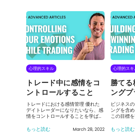
心理的スキル
心理的スキ
トレード中に感情をコ
勝てる
ントロールすること
ングプ
トレードにおける感情管理 優れた
ビジネスの
デイトレーダーになりたいなら、感
ングを含め
情をコントロールすることを学ばな
この目標を
ければなりません。デイトレードで
たトレーデ
の成功と失敗を分ける最大の要因
り深い分析
もっと読む
もっと読む
March 28, 2022
は、自分の感情をどれだけ制御でき
ンドセット