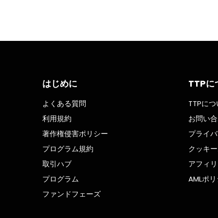
きは、トレード中に注意すべき感情
ンや戦略が
を理解することです。 ただし、す
るのは難し
べての感情が悪いわけではない点に
ミン・フラ
も注意しましょう。たとえば、統計
いました。
や経験に基づいて「直感的に正し
は、失敗を
い」と感じるのは、時に非常に理に
するために
かなっています。 とはいえ、以下
要であると
の3つは、特に注意が必要な感情で
ディングに
す。 恐怖・不安 トレードに対して
す。 多く
はじめに
TTP
恐怖や不安を感じることは、最も避
の言葉の意
けたい感情の一つです。トレードは
経験豊富な
よくある質問
TTPに
本質的に「計算されたリスクを取
を深く理解
利用規約
お問い合
る」行為です。恐怖が判断を支配す
いのであれ
るようになると、非合理的な決断を
ーディング
著作権侵害ポリシー
プライバ
下してしまうリスクが高まります。
不可欠です
プログラム規約
クッキー
トレードにおける不安の最も一般的
ンは「抑止
な原因は、「ポジションサイズが大
式トレーデ
取引ハブ
アフィリ
きすぎること」です。 自分がまだ
現実は厳し
プログラム
AMLポ
大きく張る準備ができていないな
に市場に飛
ら、大きく張るべきではありませ
に見えてい
ファンドフェーズ
ん。適正なサイズを超えてトレード
せずに挑む
すれば、ボラティリティの影響も大
は失敗する