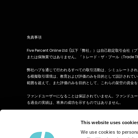
きくなり、予想外の大きな損失を被
「準備不足
ることになります。 確信・興奮 確
ィングの本
信や興奮といった感情は、トレード
くわずかで
に入る際に自信を与えてくれるポジ
ンの重要性
ティブな感情です。 ある取引に対
者トレーダ
して強い確信を持っているなら、そ
います。 
れはあなたのトレードプランに合致
を理解し、
免責事項
した好機かもしれません。 逆に、
るトレーダ
確信やワクワク感がほとんどないト
高いリター
Five Percent Online Ltd. (以下「弊社」）は
レードであれば、それはあなたの戦
験豊富なト
または保険業ではありません。「トレード・ザ・プール（Trade T
略に即していない可能性がありま
トレーディ
す。ここで言う 欲張り・過信 ま
て利益を最
弊社ハブを通じて行われるすべての取引活動は、シミュレートされ
た、株式トレード中に「欲」を感じ
ます。 も
る模擬取引環境は、教育および評価のみを目的として設計されてい
ることは、避けるべき感情のひとつ
からといっ
範囲を超えて、また評価のみを目的として、これらの架空の資金を
です。 「大きく勝てるトレードだ
功するわけ
けを狙いたい」と感じているなら、
トレード」
ファンドユーザーになることは保証されていません。ファンドユー
それは欲から来ている可能性が高
ード」もあ
る過去の実績は、将来の成功を示すものではありません。
く、一度自分自身を見直す必要があ
りとプラン
ります。 トレードで野心を持つの
りも勝ちの
弊社および弊社の関連会社によって発行および配布されるすべてのコ
は悪いことではありませんが、欲張
高くなるの
証券、企業、ファンドの推奨、支持、または後援を意図したもので
This website uses cookie
りになると話は別です。欲に支配さ
ーディング
はありません。本ウェブサイトに含まれる情報の利用は、お客様ご
れると、ちょっとした気の緩みでド
を防ぐブレ
We use cookies to personal
て、いかなる責任も負わないものとします。
ローダウン（損失の蓄積）に陥る可
たします。