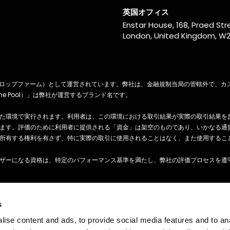
＝失敗」というトレーデ
す。株価がすでに上昇しているの
質を理解している人はご
見て焦ってエントリーすると、そ
英国オフィス
す。そして、たとえプラ
時点で価格はすでに反転や調整に
Enstar House, 168, Praed Str
を説いても、多くの初心
る直前かもしれません。運良く利
London, United Kingdom, W2
ーはそれを軽視してしま
を得られることもありますが、多
しかし、プランの重要性
の場合、損失を被る結果になりま
きちんと戦略を立ててい
す。 悪いトレーディング習慣の形
ーこそが、最終的に最も
成 感情に任せて取引することは、
ンを得ているのです。経
非常に悪い習慣です。感情が重要
自己勘定取引会社（プロップファーム）として運営されています。弊社は、金融規制当局の管轄
レーダーほど、「緻密な
場面もありますが、トレーディン
he Pool）」は弊社が運営するブランド名です。
ングプランは長期的に見
には不向きです。取引で損失を出
大化する」と理解してい
た後、焦って次のトレードで取り
た環境で実行されます。利用者は、この環境における取引結果が実際の取引結果を
ちろん、プランを立てた
そうとするのも、FOMO的な行動
ます。評価のために利用者に提供される「資金」は架空のものであり、いかなる通
てすべてのトレードが成
す。仮に勝てたとしても、それは
所有する権利を有さず、特に実際の取引に使用されることはなく、また使用するこ
ではありません。「勝つ
略としては誤っています。 損切り
もあれば、「負けるトレ
注文の設定が難しくなる FOMOに
ザーになる資格は、特定のパフォーマンス基準を満たし、弊社の評価プロセスを遵
ります。ただし、しっか
よるエントリーは、すでに価格が
を立てることで、負けよ
いた後に行うことが多いため、損
方が大きくなる可能性が
り注文（ストップロス）の設定が
ンテンツは、一般的な情報としてのみ扱われます。ここに含まれる提供情報はいずれも
です。 本質的に、トレ
難になります。損切りを適切に置
はありません。本ウェブサイトに掲載されているお客様の声は、他のお客様を代表
s
プランはあなたの「暴走
にはリスクを大きく取らざるを得
自身の責任において行われるものであり、当社およびそのパートナー、代表者、代
ーキ」としての役割を果
かったり、ポジションサイズを小
ise content and ads, to provide social media features and to an
感情に流されて損失を出
くせざるを得なくなるでしょう。