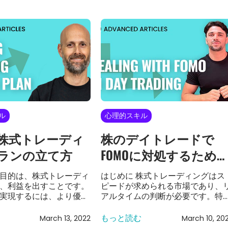
ル
心理的スキル
株式トレーディ
株のデイトレードで
ランの立て方
FOMOに対処するため
知っておくべき全知識
目的は、株式トレーディ
はじめに 株式トレーディングはス
、利益を出すことです。
ピードが求められる市場であり、
実現するには、より優れ
アルタイムの判断が必要です。特
ィング戦略を構築し、よ
市場が非常に不安定なときには、
を行い、勝つためのマイ
断を下すことがプレッシャーにな
もっと読む
March 13, 2022
March 10, 20
を身につける必要があり
こともあります。その結果、多く