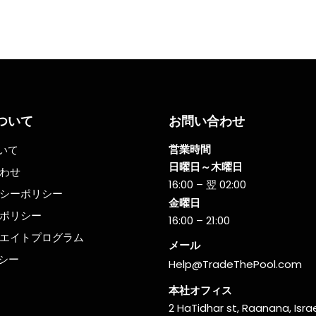
なければ、望む結果を得
FOMOは新米トレーダーだけでな
いでしょう。 ベンジャ
く、経験豊富なトレーダーにも影
ンクリンはかつてこう言
します。 多くのトレーダーは、価
「計画を立てないこと
格が上昇しているという理由だけ
計画することだ。」成功
で、FOMOから衝動的にトレード
は計画を立てることが重
行ってしまいます。しかし、株式
いうこの言葉は、トレー
場において、価格が大きく動けば
も完全に当てはまりま
くほど、反転や調整（プルバック
の初心者トレーダーはこ
が起こる可能性も高くなります。
について
お問い合わせ
味を軽視しがちですが、
果として、FOMOによるトレード
トレーダーはこの重要性
多くは損失で終わる傾向にありま
営業時間
ついて
しています。利益を得た
す。 FOMOによるデイトレードの
日曜日～木曜日
わせ
ば、しっかりとしたトレ
悪影響とは？ FOMOは、株式デイ
16:00 – 翌 02:00
プランを構築することが
トレードにおいて実際に起こる深
シーポリシー
金曜日
。 トレーディングプラ
な問題です。FOMOに対処しない
ポリシー
力」として機能する 株
までは、トレーダーとしての成功
16:00 – 21:00
ィングで失敗するという
遠ざける結果になりかねません。
エイトプログラム
メール
いものですが、計画なし
こでは、FOMOによって起こる代
リシー
び込めば、その結末は目
的な3つの悪影響について説明しま
Help@TradeThePool.com
ます。試験に何の準備も
す。 壊滅的な損失の可能性 FOMO
ようなもので、最終的に
によってエントリーしたトレード
本社オフィス
ことになります。 この
は、失敗する可能性が非常に高い
2 HaTidhar st, Raanana, Isra