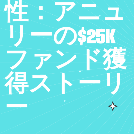
性：アニュ
リーの$25K
ファンド獲
得ストーリ
ー