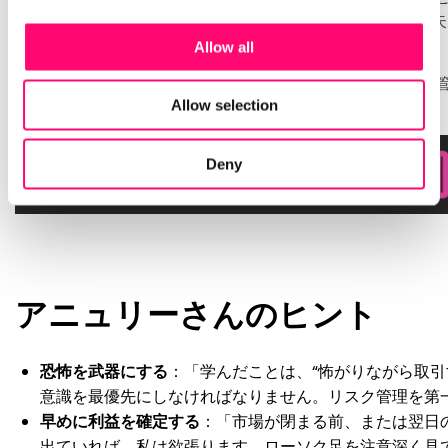
適応しようとしました。14日間のトライアルで練習し、損
優位性を見つけることができました。
Allow all
トレード・ザ・プール のデイリーポーズやその他のリスク
危険にさらすことなく学習を続けることができました。
Allow selection
Deny
アニュリーさんのヒント
恐怖を武器にする
：「学んだことは、“怖がりながら取引
意識を最優先にしなければなりません。リスク管理を第
早めに利益を確定する
：「市場が閉まる前、または翌日
出ていれば、私は欲張ります。ローソク足を注意深く見