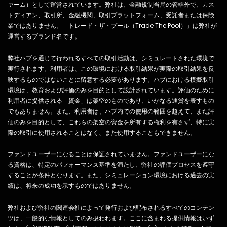
ァーム）として運営されています。弊社は、金融規制当局の管轄外で、カス
トディアン、取引所、金融機関、取引プラットフォーム、受託者または保険
業ではありません。「トレード・ザ・プール（Trade The Pool）」は弊社が
運営するブランド名です。
弊社ハブを通じて行われるすべての取引活動は、シミュレートされた環境で
実行されます。利用者は、この環境における取引結果が実際の取引結果を反
映するものではないことに留意する必要があります。ハブにおける模擬取引
環境は、教育および評価のみを目的として設計されています。評価のために
利用者に提供される「資金」は架空のものであり、いかなる通貨を表すもの
でもありません。また、利用者は、ハブ内での使用の範囲を超えて、また評
価のみを目的として、これらの架空の資金を所有する権利を有さず、特に実
際の取引に使用されることはなく、また使用することもできません。
ファンドユーザーになることは保証されていません。ファンドユーザーにな
る資格は、特定のパフォーマンス基準を満たし、弊社の評価プロセスを遵守
することが条件となります。また、シミュレーション環境における過去の実
績は、将来の成功を示すものではありません。
弊社および弊社の関連会社によって発行および配布されるすべてのコンテン
ツは、一般的な情報としてのみ扱われます。ここに含まれる提供情報はいず