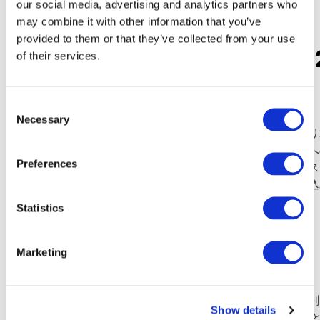
our social media, advertising and analytics partners who
may combine it with other information that you’ve
provided to them or that they’ve collected from your use
$MCVT を動かした要因 – 20
of their services.
の週
Consent
Necessary
Selection
2025年7月28日の週、$MCVT は投機熱と活発な取引によ
の背景には、新たに発表された高利回りローンプログラムへ
Preferences
の少なさと大量のインサイダー保有が、典型的なショートス
リテール投資家やモメンタムトレーダーの強い参加を呼び込
Statistics
アニュリーさんについて
Marketing
過去に彼は大きな先物口座を運用していましたが、自信過剰
Show details
その後、トレード・ザ・プール で株式へ転向し、株式取引