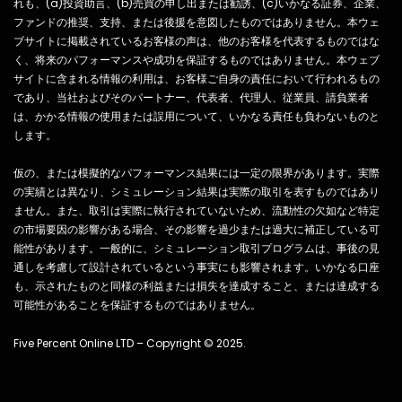
れも、(a)投資助言、(b)売買の申し出または勧誘、(c)いかなる証券、企業、
ファンドの推奨、支持、または後援を意図したものではありません。本ウェ
ブサイトに掲載されているお客様の声は、他のお客様を代表するものではな
く、将来のパフォーマンスや成功を保証するものではありません。本ウェブ
サイトに含まれる情報の利用は、お客様ご自身の責任において行われるもの
であり、当社およびそのパートナー、代表者、代理人、従業員、請負業者
は、かかる情報の使用または誤用について、いかなる責任も負わないものと
します。
仮の、または模擬的なパフォーマンス結果には一定の限界があります。実際
の実績とは異なり、シミュレーション結果は実際の取引を表すものではあり
ません。また、取引は実際に執行されていないため、流動性の欠如など特定
の市場要因の影響がある場合、その影響を過少または過大に補正している可
能性があります。一般的に、シミュレーション取引プログラムは、事後の見
通しを考慮して設計されているという事実にも影響されます。いかなる口座
も、示されたものと同様の利益または損失を達成すること、または達成する
可能性があることを保証するものではありません。
Five Percent Online LTD – Copyright © 2025.