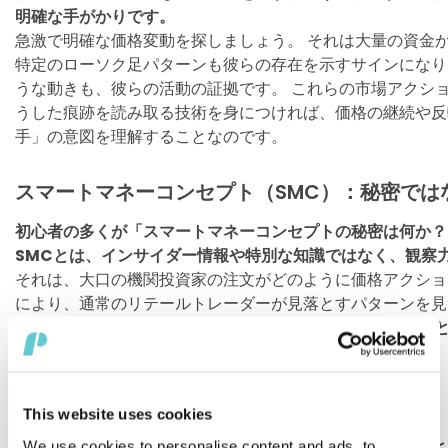
明確な手がかりです。
急激で明確な価格変動を探しましょう。 それは大量の資金
特定のローソク足パターンも彼らの存在を示すサインになり
うな動きも、彼らの活動の証拠です。 これらの市場アクシ
うした痕跡を読み取る技術を身につければ、価格の継続や反
手」の意図を理解することなのです。
スマートマネーコンセプト（SMC）：秘密では
初心者の多くが「スマートマネーコンセプトの秘密は何か？
SMCとは、インサイダー情報や特別な知識ではなく、観察
それは、大口の機関投資家の注文がどのように価格アクシ
により、通常のリテールトレーダーが見落とすパターンを
ます。 本質的には、市場行動を機関の視点から読み解くこ
基づいた判断が可能になります。
SMCの哲学がもたらす戦略的優位性
This website uses cookies
スマートマネーコンセプトの中核的な考え方を理解すること
We use cookies to personalise content and ads, to