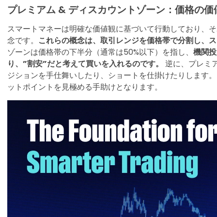
プレミアム & ディスカウントゾーン：価格の
スマートマネーは明確な価値観に基づいて行動しており、そ
念です。
これらの概念は、取引レンジを価格帯で分割し、ス
ゾーンは価格帯の下半分（通常は50%以下）を指し、
機関投
り、”割安”だと考えて買いを入れるのです。
逆に、プレミア
ジションを手仕舞いしたり、ショートを仕掛けたりします。
ットポイントを見極める手助けとなります。