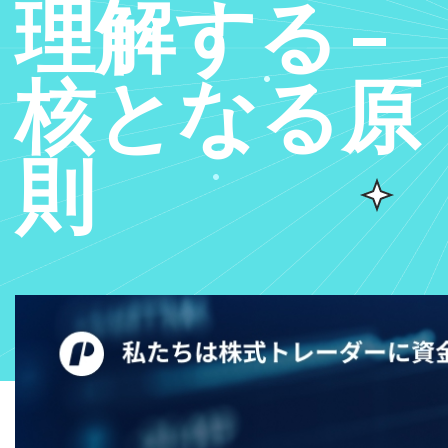
理解する –
核となる原
則