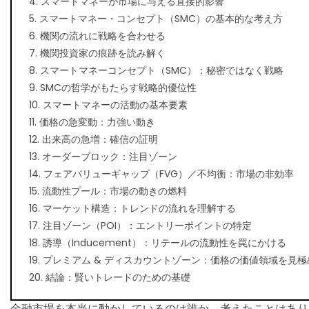
4. スマートマネーが市場に与える直接的影響
5. スマートマネー・コンセプト（SMC）の基本的な考え方
6. 機関の流れに戦略を合わせる
7. 機関投資家の痕跡を読み解く
8. スマートマネーコンセプト（SMC）：秘密ではなく戦略
9. SMCの哲学がもたらす戦略的優位性
10. スマートマネーの活動の基本要素
11. 価格の急変動：力強い動き
12. 出来高の急増：確信の証明
13. オーダーブロック：注目ゾーン
14. フェアバリューギャップ（FVG）／不均衡：市場の非効率
15. 流動性プール：市場の動きの燃料
16. マーケット構造：トレンドの流れを理解する
17. 注目ゾーン（POI）：エントリーポイントの特定
18. 誘導（Inducement）：リテールの流動性を罠にかける
19. プレミアム & ディスカウントゾーン：価格の価値領域を見
20. 結論：賢いトレードのための基礎
金融市場を本当に動かしているのは誰か、考えたことはあり