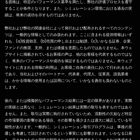
る資格は、特定のパフォーマンス基準を満たし、弊社の評価プロセスを遵守
することが条件となります。また、シミュレーション環境における過去の実
績は、将来の成功を示すものではありません。
弊社および弊社の関連会社によって発行および配布されるすべてのコンテン
ツは、一般的な情報としてのみ扱われます。ここに含まれる提供情報はいず
れも、(a)投資助言、(b)売買の申し出または勧誘、(c)いかなる証券、企業、
ファンドの推奨、支持、または後援を意図したものではありません。本ウェ
ブサイトに掲載されているお客様の声は、他のお客様を代表するものではな
く、将来のパフォーマンスや成功を保証するものではありません。本ウェブ
サイトに含まれる情報の利用は、お客様ご自身の責任において行われるもの
であり、当社およびそのパートナー、代表者、代理人、従業員、請負業者
は、かかる情報の使用または誤用について、いかなる責任も負わないものと
します。
仮の、または模擬的なパフォーマンス結果には一定の限界があります。実際
の実績とは異なり、シミュレーション結果は実際の取引を表すものではあり
ません。また、取引は実際に執行されていないため、流動性の欠如など特定
の市場要因の影響がある場合、その影響を過少または過大に補正している可
能性があります。一般的に、シミュレーション取引プログラムは、事後の見
通しを考慮して設計されているという事実にも影響されます。いかなる口座
も、示されたものと同様の利益または損失を達成すること、または達成する