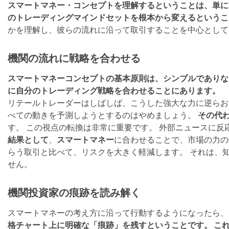
スマートマネー・コンセプトを理解するということは、単に
のトレーディングマインドセットを根本から変えるというこ
かを理解し、彼らの流れに沿って取引することを中心として
機関の流れに戦略を合わせる
スマートマネーコンセプトの基本原則は、シンプルでありな
に自分のトレーディング戦略を合わせることにあります。
リテールトレーダーはしばしば、こうした強大な力に逆ら
べての動きを予測しようとするのはやめましょう。
その代
す。 この視点の転換は非常に重要です。 外部ニュースに
結果として
、
スマートマネー
に合わせることで、市場の力の
らう取引と比べて、リスクを大きく軽減します。 それは、
せん。
機関投資家の痕跡を読み解く
スマートマネーの考え方に沿って行動するようになったら、
格チャート上に明確な「痕跡」を残すということです。 こ